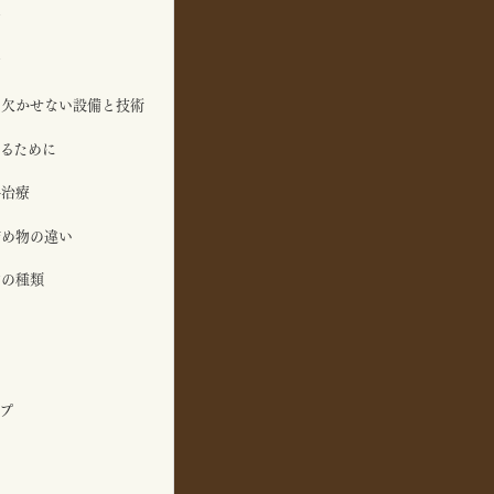
物
物
に欠かせない設備と技術
るために
科治療
詰め物の違い
物の種類
プ