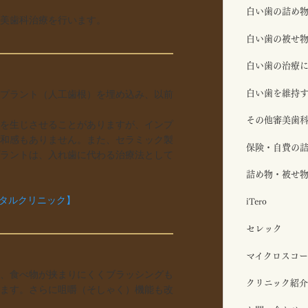
白い歯の詰め
美歯科治療を行います。
白い歯の被せ
白い歯の治療
白い歯を維持す
プラント（人工歯根）を埋め込み、以前
その他審美歯
を生じさせることがありますが、インプ
和感もありません。また、セラミック製
保険・自費の
ラントは、入れ歯に代わる治療法として
詰め物・被せ
iTero
ンタルクリニック】
セレック
マイクロスコー
、食べ物が挟まりにくくブラッシングも
クリニック紹介
ます。さらに咀嚼（そしゃく）機能も改