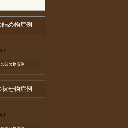
の詰め物症例
例③
歯の詰め物症例
の被せ物症例
例①