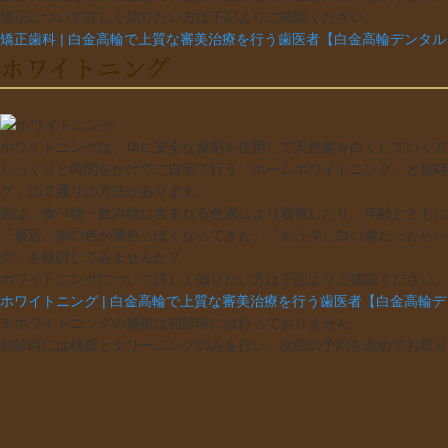
矯正について詳しく知りたい方は下記よりご確認ください。
矯正歯科 | 白金高輪で上質な審美治療を行う歯医者【白金高輪デンタ
ホワイトニング
ホワイトニングは、体に安全な薬剤を使用して天然歯を白くしていく方
じっくりと時間をかけてご自宅で行う「ホームホワイトニング」と短時
グ」の２通りの方法があります。
歯は、食べ物・飲み物に含まれる色素により着色したり、年齢とともに
「最近、歯の色が黄色っぽくなってきた」「もう少し白い歯だったらい
グ」を検討してみませんか？
ホワイトニングについて詳しく知りたい方は下記よりご確認ください。
ホワイトニング | 白金高輪で上質な審美治療を行う歯医者【白金高輪
※ホワイトニングの施術は初診時には行っておりません。
初診時には検査とクリーニングのみを行い、次回の予約を改めてお取り