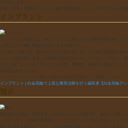
もございます。
年齢、性別、体調などによって歯の状態は違うもの。その方にあった審
インプラント
インプラント治療とは、抜けてしまった歯があった場所の顎の骨にイン
と同じように噛む機能を回復させる治療です。
入れ歯との違いは、噛みやすさと自然な見た目。入れ歯は違和感や痛み
ラントは顎の骨に直接人工歯根を埋め込むためにズレることがなく、違
の人工歯によって見た目もとても自然。機能性・審美性に優れたインプ
今注目されています。
インプラントについて詳しく知りたい方は下記よりご確認ください。
インプラント | 白金高輪で上質な審美治療を行う歯医者【白金高輪デ
矯正
矯正歯科治療は、自然な見た目を手に入れる治療です。歯並びが整うと
しやすくなり、虫歯や歯周病といったお口のトラブルも招きにくくなり
善され消化を助けることで、全身の健康を保つことにもつながります。